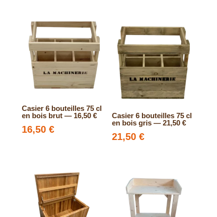
prix
prix
initial
actuel
initial
actuel
était :
est :
était :
est :
27,00 €.
13,50 €.
32,00 €.
16,00 €.
Casier 6 bouteilles 75 cl
en bois brut — 16,50 €
Casier 6 bouteilles 75 cl
en bois gris — 21,50 €
16,50
€
21,50
€