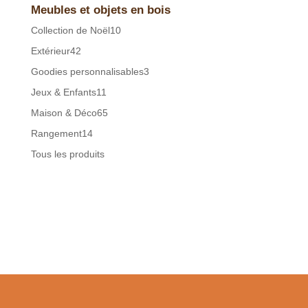
Meubles et objets en bois
10
Collection de Noël
10
produits
42
Extérieur
42
produits
3
Goodies personnalisables
3
produits
11
Jeux & Enfants
11
produits
65
Maison & Déco
65
produits
14
Rangement
14
produits
Tous les produits