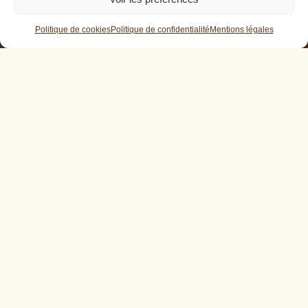
Informations complémentaires
Politique de cookies
Politique de confidentialité
Mentions légales
Panier d’achat
Mon compte
Contact
Qui sommes-nous ?
Conditions générales de vente
Politique de confidentialité
Contact

Venir au magasin
ZAC du Vivier, 2 Rue Charles Darwin, 72700
Allonnes