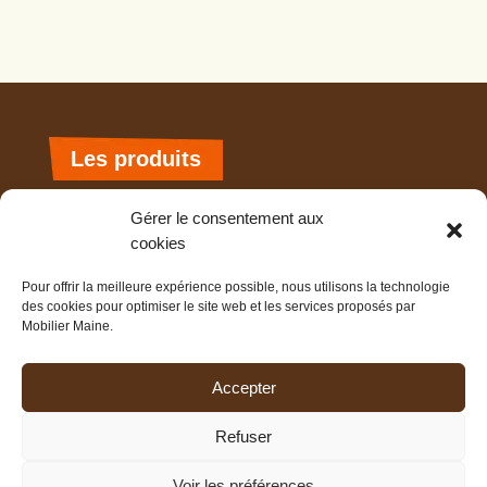
Les produits
Tous les produits
Gérer le consentement aux
cookies
Collection de Noël
Extérieur
Pour offrir la meilleure expérience possible, nous utilisons la technologie
des cookies pour optimiser le site web et les services proposés par
Goodies personnalisables
Mobilier Maine.
Jeux & Enfants
Maison & Déco
Accepter
Rangement
Refuser
Voir les préférences