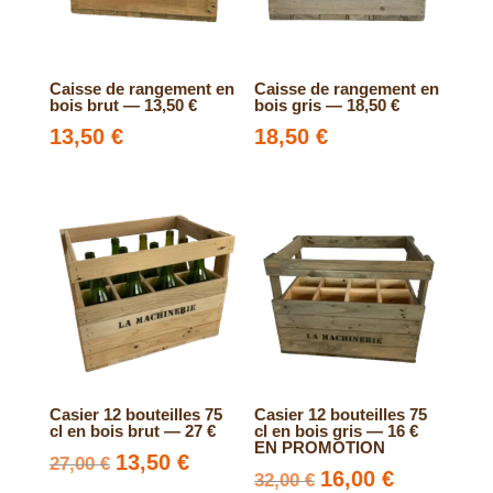
Caisse de rangement en
Caisse de rangement en
bois brut — 13,50 €
bois gris — 18,50 €
13,50
€
18,50
€
Casier 12 bouteilles 75
Casier 12 bouteilles 75
cl en bois brut — 27 €
cl en bois gris — 16 €
EN PROMOTION
Le
13,50
€
Le
27,00
€
Le
16,00
€
Le
32,00
€
prix
prix