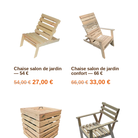
Chaise salon de jardin
Chaise salon de jardin
— 54 €
confort — 66 €
Le
27,00
€
Le
Le
33,00
€
Le
54,00
€
66,00
€
prix
prix
prix
prix
initial
actuel
initial
actuel
était :
est :
était :
est :
54,00 €.
27,00 €.
66,00 €.
33,00 €.