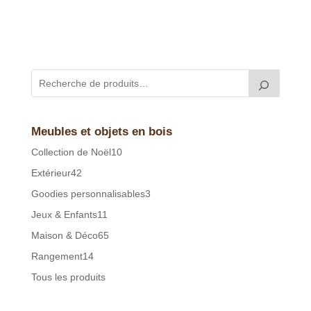
Meubles et objets en bois
10
Collection de Noël
10
produits
42
Extérieur
42
produits
3
Goodies personnalisables
3
produits
11
Jeux & Enfants
11
produits
65
Maison & Déco
65
produits
14
Rangement
14
produits
Tous les produits