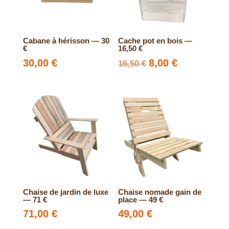
Cabane à hérisson — 30
Cache pot en bois —
€
16,50 €
30,00
€
Le
8,00
€
Le
16,50
€
prix
prix
initial
actuel
était :
est :
16,50 €.
8,00 €.
Chaise de jardin de luxe
Chaise nomade gain de
— 71 €
place — 49 €
71,00
€
49,00
€