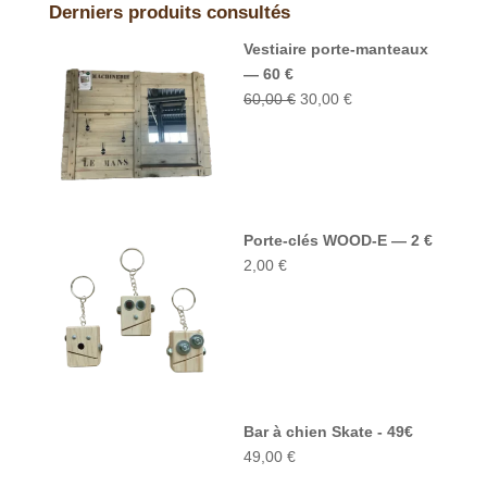
Derniers produits consultés
Vestiaire porte-manteaux
— 60 €
Le
Le
60,00
€
30,00
€
prix
prix
initial
actuel
était :
est :
60,00 €.
30,00 €.
Porte-clés WOOD-E — 2 €
2,00
€
Bar à chien Skate - 49€
49,00
€