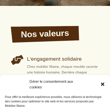
Nos valeurs

L'engagement solidaire
Chez mobilier Maine, chaque meuble raconte
une histoire humaine. Derrière chaque
création, il y a des femmes et des hommes en
Gérer le consentement aux
parcours d’insertion qui apprennent, se
cookies
forment et bâtissent leur avenir à travers le
travail.
Pour offrir la meilleure expérience possible, nous utilisons la technologie
des cookies pour optimiser le site web et les services proposés par

Mobilier Maine.
Le respect de la matière