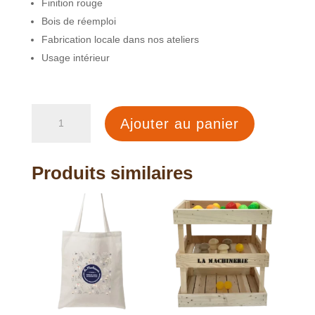
Finition rouge
Bois de réemploi
Fabrication locale dans nos ateliers
Usage intérieur
quantité
Ajouter au panier
de
Porte
manteau
Produits similaires
bois
rouge
4
cotés
-
229€