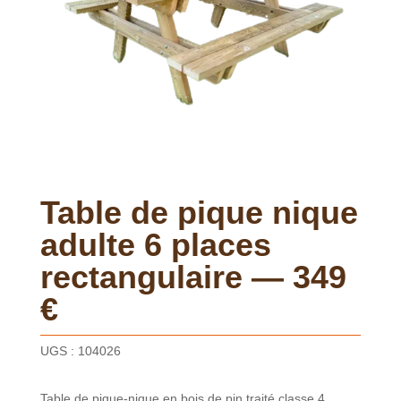
Table de pique nique
adulte 6 places
rectangulaire — 349
€
UGS :
104026
Table de pique-nique en bois de pin traité classe 4