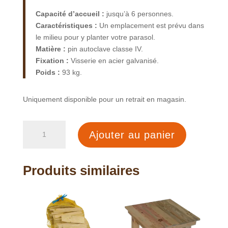
Capacité d’accueil :
jusqu’à 6 personnes.
Caractéristiques :
Un emplacement est prévu dans
le milieu pour y planter votre parasol.
Matière :
pin autoclave classe IV.
Fixation :
Visserie en acier galvanisé.
Poids :
93 kg.
Uniquement disponible pour un retrait en magasin.
quantité
Ajouter au panier
de
Table
de
Produits similaires
pique
nique
adulte
6
places