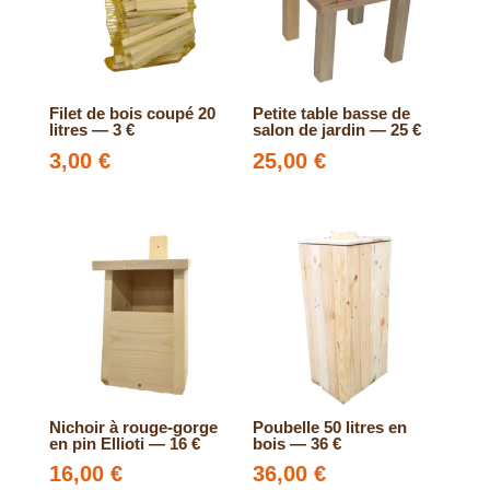
rectangulaire
—
349
€
Filet de bois coupé 20
Petite table basse de
litres — 3 €
salon de jardin — 25 €
3,00
€
25,00
€
Nichoir à rouge-gorge
Poubelle 50 litres en
en pin Ellioti — 16 €
bois — 36 €
16,00
€
36,00
€