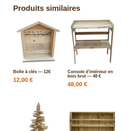
de
Produits similaires
Noël
modèle
moyen
120
cm
—
53
€
Boîte à clés — 12€
Console d’intérieur en
bois brut — 48 €
12,00
€
48,00
€